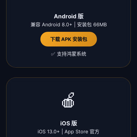
Android 版
兼容 Android 8.0+ | 安装包 66MB
下载 APK 安装包
✅ 支持鸿蒙系统
🍎
iOS 版
iOS 13.0+ | App Store 官方