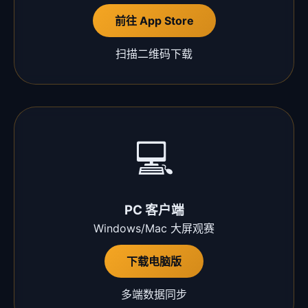
前往 App Store
扫描二维码下载
💻
PC 客户端
Windows/Mac 大屏观赛
下载电脑版
多端数据同步